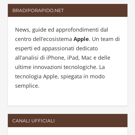
a
r
BRADIPORAPIDO.NET
r
c
c
h
h
News, guide ed approfondimenti dal
f
centro dell’ecosistema
Apple
. Un team di
o
esperti ed appassionati dedicato
r
all’analisi di iPhone, iPad, Mac e delle
:
ultime innovazioni tecnologiche. La
tecnologia Apple, spiegata in modo
semplice.
CANALI UFFICIALI