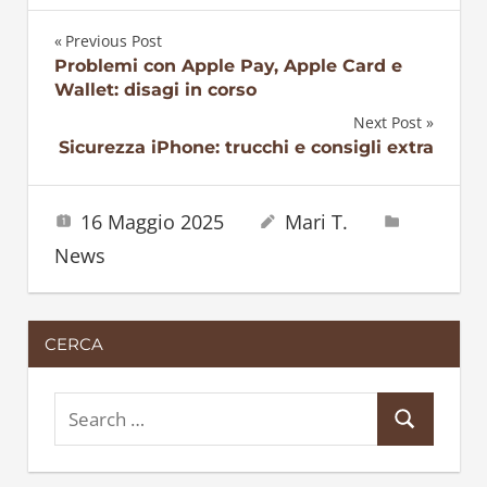
Previous Post
Navigazione
Problemi con Apple Pay, Apple Card e
Wallet: disagi in corso
articoli
Next Post
Sicurezza iPhone: trucchi e consigli extra
16 Maggio 2025
Mari T.
News
CERCA
S
S
e
e
a