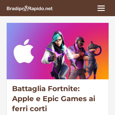
Skip
BradipoRapido.net
to
MENU
content
Battaglia Fortnite:
Apple e Epic Games ai
ferri corti