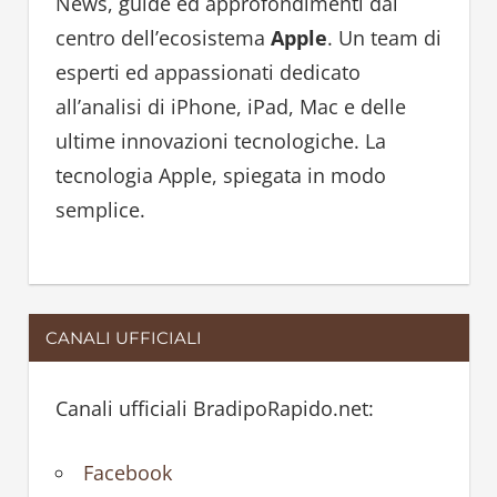
h
News, guide ed approfondimenti dal
f
centro dell’ecosistema
Apple
. Un team di
o
esperti ed appassionati dedicato
r
all’analisi di iPhone, iPad, Mac e delle
:
ultime innovazioni tecnologiche. La
tecnologia Apple, spiegata in modo
semplice.
CANALI UFFICIALI
Canali ufficiali BradipoRapido.net:
Facebook