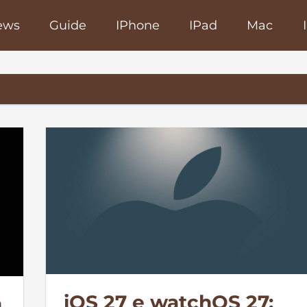
ews
Guide
IPhone
IPad
Mac
poRapido.net
iOS 27 e watchOS 27:
n