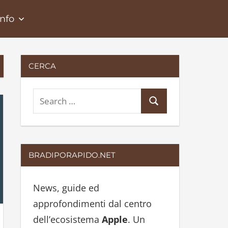
Info
CERCA
S
S
e
e
a
a
r
r
BRADIPORAPIDO.NET
c
c
h
h
News, guide ed
f
approfondimenti dal centro
o
dell’ecosistema
Apple
. Un
r