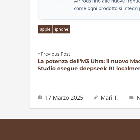
AirPods fino alle nuove front
come ogni prodotto si integri 
apple
iphone
Previous Post
Navigazione
La potenza dell’M3 Ultra: il nuovo Ma
Studio esegue deepseek R1 localme
articoli
17 Marzo 2025
Mari T.