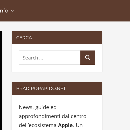
Info
CERCA
S
S
e
e
a
a
r
r
BRADIPORAPIDO.NET
c
c
h
h
News, guide ed
f
approfondimenti dal centro
o
dell’ecosistema
Apple
. Un
r