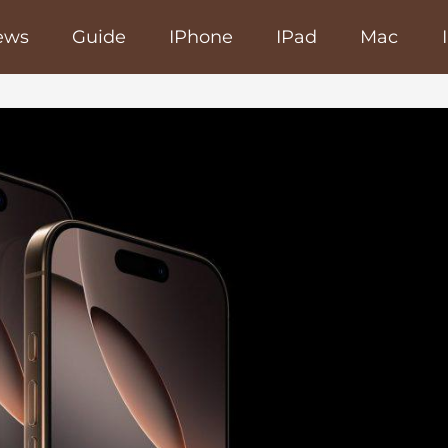
ews
Guide
IPhone
IPad
Mac
poRapido.net