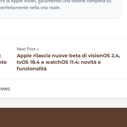
iere di Apple Vision, garantendo una visione completa su
perfettamente nella vita reale.
Next Post
c
Apple rilascia nuove beta di visionOS 2.4,
nte
tvOS 18.4 e watchOS 11.4: novità e
funzionalità
News