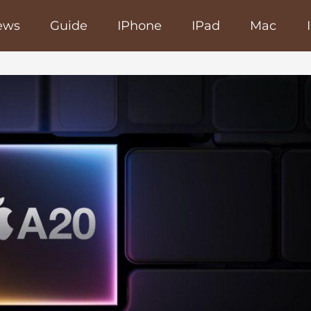
ews
Guide
IPhone
IPad
Mac
poRapido.net