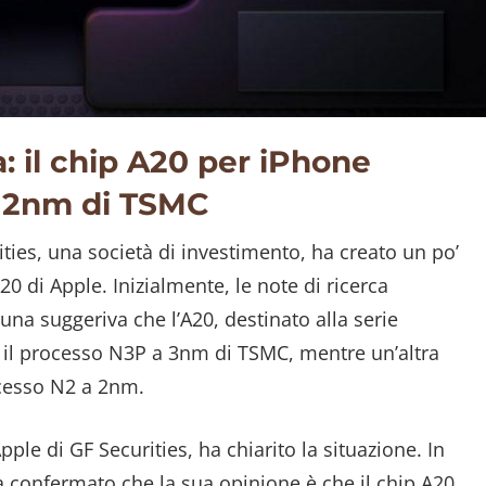
: il chip A20 per iPhone
 a 2nm di TSMC
ities, una società di investimento, ha creato un po’
0 di Apple. Inizialmente, le note di ricerca
na suggeriva che l’A20, destinato alla serie
 il processo N3P a 3nm di TSMC, mentre un’altra
ocesso N2 a 2nm.
Apple di GF Securities, ha chiarito la situazione. In
 confermato che la sua opinione è che il chip A20