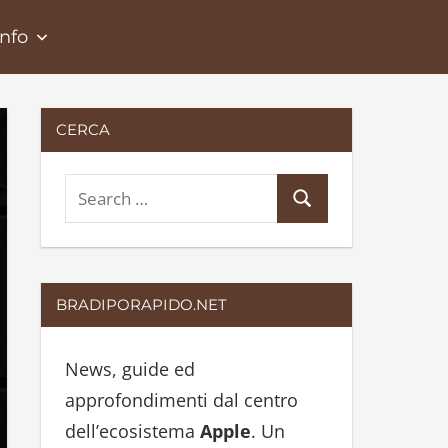
Info
CERCA
S
S
e
e
a
a
r
r
BRADIPORAPIDO.NET
c
c
h
h
News, guide ed
f
approfondimenti dal centro
o
dell’ecosistema
Apple
. Un
r