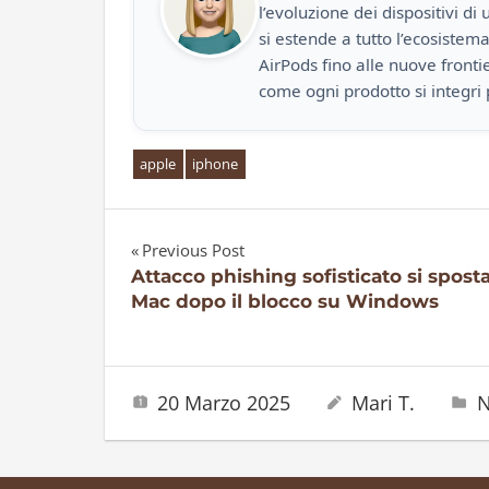
l’evoluzione dei dispositivi d
si estende a tutto l’ecosistem
AirPods fino alle nuove front
come ogni prodotto si integri 
apple
iphone
Previous Post
Navigazione
Attacco phishing sofisticato si spost
Mac dopo il blocco su Windows
articoli
20 Marzo 2025
Mari T.