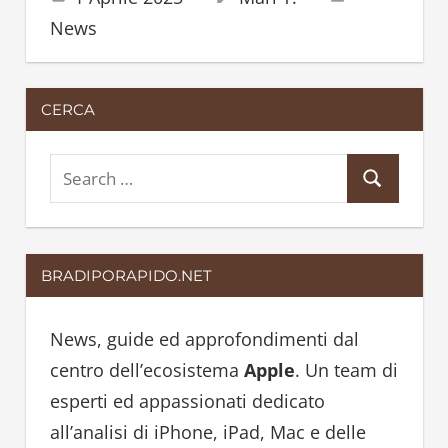
News
CERCA
S
S
e
e
a
a
r
BRADIPORAPIDO.NET
r
c
c
h
h
News, guide ed approfondimenti dal
f
centro dell’ecosistema
Apple
. Un team di
o
esperti ed appassionati dedicato
r
all’analisi di iPhone, iPad, Mac e delle
: