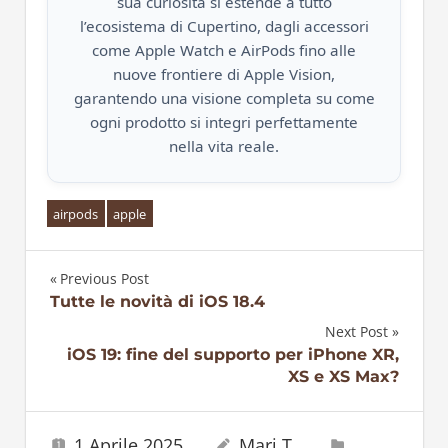
sua curiosità si estende a tutto
l’ecosistema di Cupertino, dagli accessori
come Apple Watch e AirPods fino alle
nuove frontiere di Apple Vision,
garantendo una visione completa su come
ogni prodotto si integri perfettamente
nella vita reale.
airpods
apple
Previous Post
Navigazione
Tutte le novità di iOS 18.4
Next Post
articoli
iOS 19: fine del supporto per iPhone XR,
XS e XS Max?
1 Aprile 2025
Mari T.