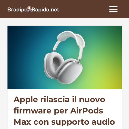
Skip
BradipoRapido.net
to
MENU
content
Apple rilascia il nuovo
firmware per AirPods
Max con supporto audio