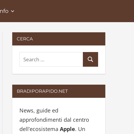
Info
CERCA
S
S
e
e
a
a
r
r
BRADIPORAPIDO.NET
c
c
h
h
News, guide ed
f
approfondimenti dal centro
o
dell’ecosistema
Apple
. Un
r