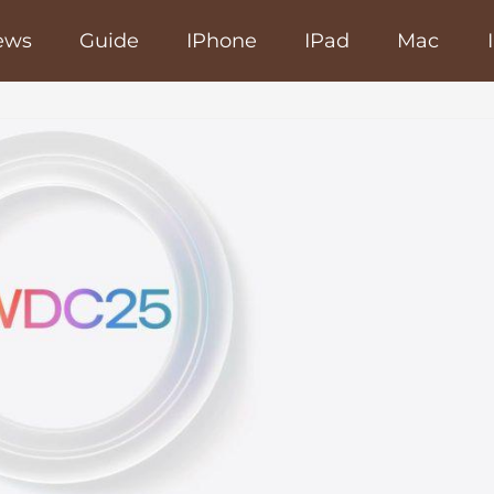
ews
Guide
IPhone
IPad
Mac
poRapido.net