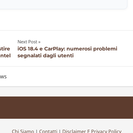
Next Post
tire
iOS 18.4 e CarPlay: numerosi problemi
Intel
segnalati dagli utenti
ws
Chi Siamo
|
Contatti
|
Disclaimer E Privacy Policy