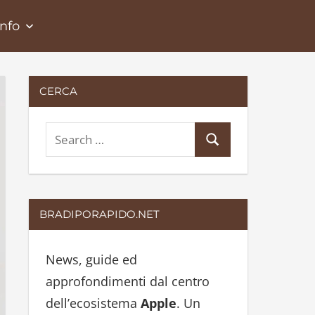
Info
CERCA
S
S
e
e
a
a
r
r
BRADIPORAPIDO.NET
c
c
h
h
News, guide ed
f
approfondimenti dal centro
o
dell’ecosistema
Apple
. Un
r