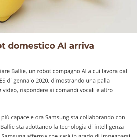
ot domestico AI arriva
are Ballie, un robot compagno AI a cui lavora dal
ES di gennaio 2020, dimostrando una palla
e video, rispondere ai comandi vocali e altro
to più capace e ora Samsung sta collaborando con
Ballie sta adottando la tecnologia di intelligenza
 e Samsung afferma che sarà in grado di impegnarsi