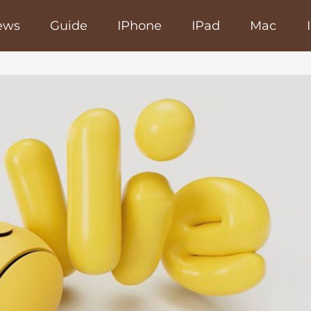
ews
Guide
IPhone
IPad
Mac
poRapido.net