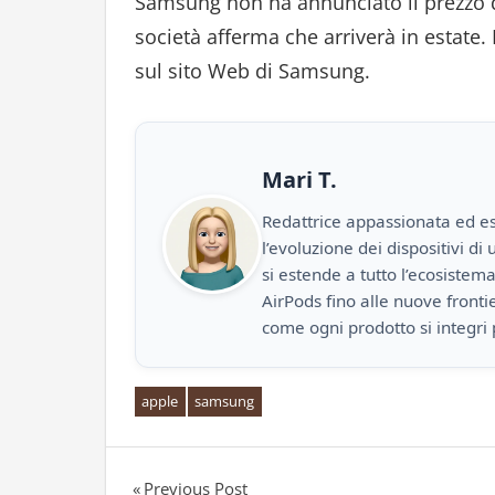
Samsung non ha annunciato il prezzo di
società afferma che arriverà in estate. 
sul sito Web di Samsung.
Mari T.
Redattrice appassionata ed es
l’evoluzione dei dispositivi d
si estende a tutto l’ecosistem
AirPods fino alle nuove front
come ogni prodotto si integri 
apple
samsung
Previous Post