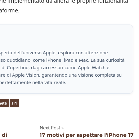
he implementato da allora le proprie funzionalità
ttaforme.
perta dell’universo Apple, esplora con attenzione
i uso quotidiano, come iPhone, iPad e Mac. La sua curiosità
a di Cupertino, dagli accessori come Apple Watch e
iere di Apple Vision, garantendo una visione completa su
perfettamente nella vita reale.
eta
siri
Next Post
 di
17 motivi per aspettare l’iPhone 17