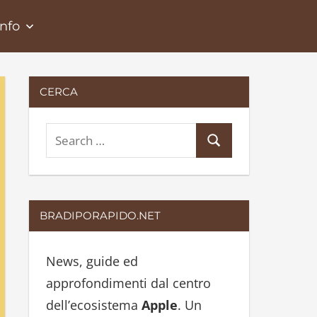
Info
CERCA
S
S
e
e
a
a
r
r
BRADIPORAPIDO.NET
c
c
h
h
News, guide ed
f
approfondimenti dal centro
o
dell’ecosistema
Apple
. Un
r