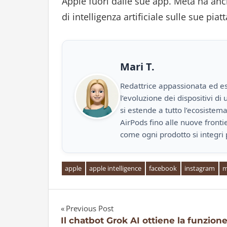
Apple fuori dalle sue app. Meta ha anc
di intelligenza artificiale sulle sue pia
Mari T.
Redattrice appassionata ed es
l’evoluzione dei dispositivi d
si estende a tutto l’ecosistem
AirPods fino alle nuove front
come ogni prodotto si integri 
apple
apple intelligence
facebook
instagram
m
Previous Post
Navigazione
Il chatbot Grok AI ottiene la funzione