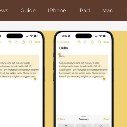
ews
Guide
IPhone
IPad
Mac
poRapido.net