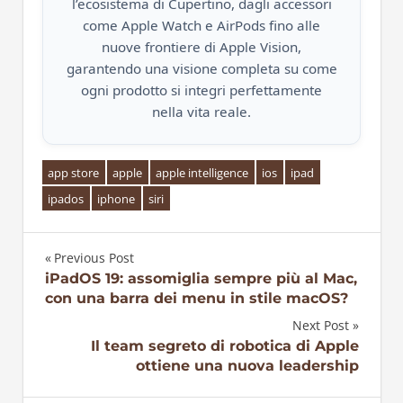
l’ecosistema di Cupertino, dagli accessori
come Apple Watch e AirPods fino alle
nuove frontiere di Apple Vision,
garantendo una visione completa su come
ogni prodotto si integri perfettamente
nella vita reale.
app store
apple
apple intelligence
ios
ipad
ipados
iphone
siri
Previous Post
Navigazione
iPadOS 19: assomiglia sempre più al Mac,
con una barra dei menu in stile macOS?
articoli
Next Post
Il team segreto di robotica di Apple
ottiene una nuova leadership