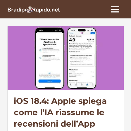
Skip
BradipoRapido.net
to
MENU
content
iOS 18.4: Apple spiega
come l’IA riassume le
recensioni dell’App