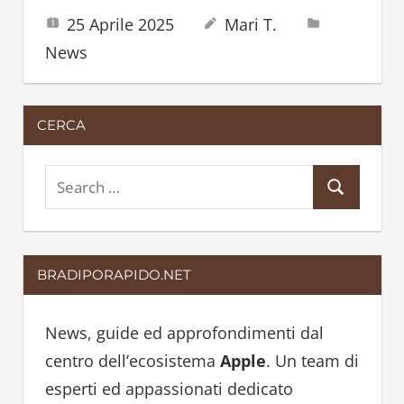
25 Aprile 2025
Mari T.
News
CERCA
S
S
e
e
a
a
r
BRADIPORAPIDO.NET
r
c
c
h
h
News, guide ed approfondimenti dal
f
centro dell’ecosistema
Apple
. Un team di
o
esperti ed appassionati dedicato
r