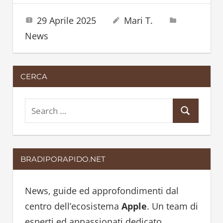
29 Aprile 2025
Mari T.
News
CERCA
S
S
e
e
a
a
r
BRADIPORAPIDO.NET
r
c
c
h
h
News, guide ed approfondimenti dal
f
centro dell’ecosistema
Apple
. Un team di
o
esperti ed appassionati dedicato