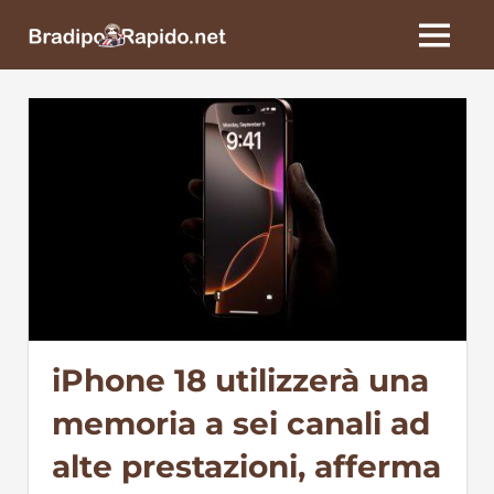
Skip
BradipoRapido.net
to
MENU
content
iPhone 18 utilizzerà una
memoria a sei canali ad
alte prestazioni, afferma