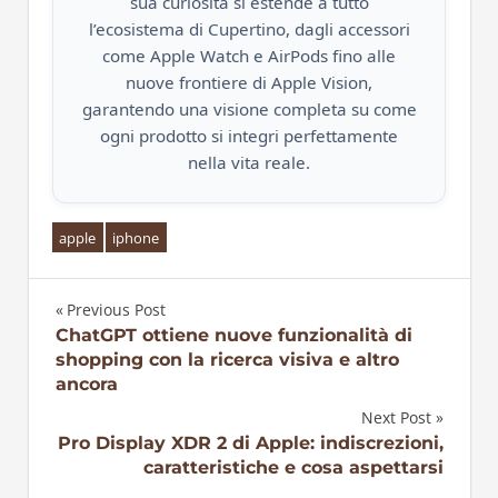
sua curiosità si estende a tutto
l’ecosistema di Cupertino, dagli accessori
come Apple Watch e AirPods fino alle
nuove frontiere di Apple Vision,
garantendo una visione completa su come
ogni prodotto si integri perfettamente
nella vita reale.
apple
iphone
Previous Post
Navigazione
ChatGPT ottiene nuove funzionalità di
shopping con la ricerca visiva e altro
articoli
ancora
Next Post
Pro Display XDR 2 di Apple: indiscrezioni,
caratteristiche e cosa aspettarsi