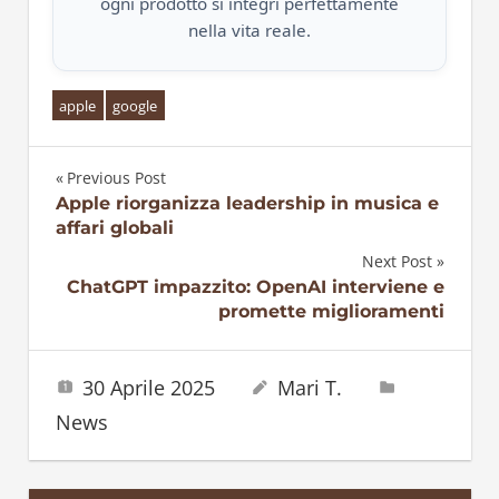
ogni prodotto si integri perfettamente
nella vita reale.
apple
google
Previous Post
Navigazione
Apple riorganizza leadership in musica e
affari globali
articoli
Next Post
ChatGPT impazzito: OpenAI interviene e
promette miglioramenti
30 Aprile 2025
Mari T.
News