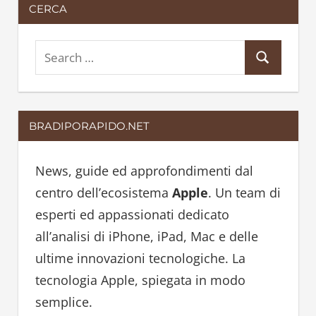
CERCA
S
S
e
e
a
a
r
BRADIPORAPIDO.NET
r
c
c
h
h
News, guide ed approfondimenti dal
f
centro dell’ecosistema
Apple
. Un team di
o
esperti ed appassionati dedicato
r
all’analisi di iPhone, iPad, Mac e delle
:
ultime innovazioni tecnologiche. La
tecnologia Apple, spiegata in modo
semplice.