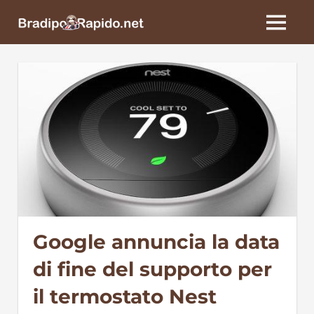
Skip
BradipoRapido.net
to
MENU
content
Google annuncia la data
di fine del supporto per
il termostato Nest