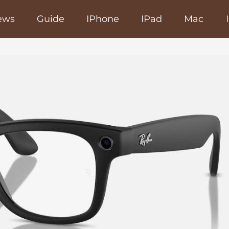
ews
Guide
IPhone
IPad
Mac
poRapido.net