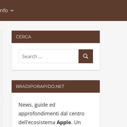
Info
CERCA
S
S
e
e
a
a
r
r
BRADIPORAPIDO.NET
c
c
h
h
News, guide ed
f
approfondimenti dal centro
o
dell’ecosistema
Apple
. Un
r