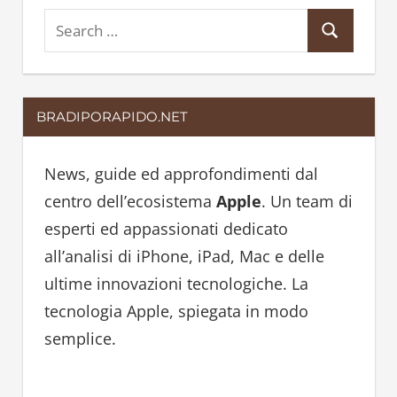
S
S
e
e
a
a
r
BRADIPORAPIDO.NET
r
c
c
h
h
News, guide ed approfondimenti dal
f
centro dell’ecosistema
Apple
. Un team di
o
esperti ed appassionati dedicato
r
all’analisi di iPhone, iPad, Mac e delle
:
ultime innovazioni tecnologiche. La
tecnologia Apple, spiegata in modo
semplice.