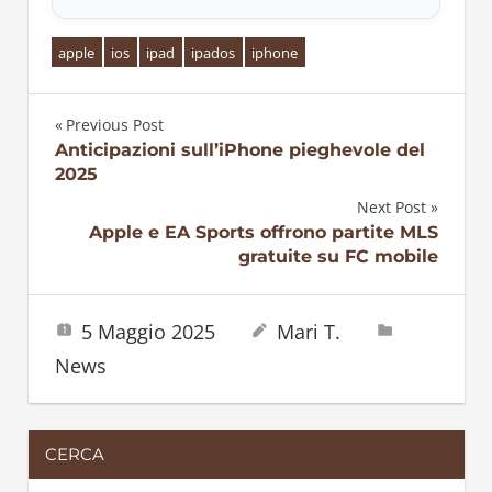
apple
ios
ipad
ipados
iphone
Previous Post
Navigazione
Anticipazioni sull’iPhone pieghevole del
2025
articoli
Next Post
Apple e EA Sports offrono partite MLS
gratuite su FC mobile
5 Maggio 2025
Mari T.
News
CERCA