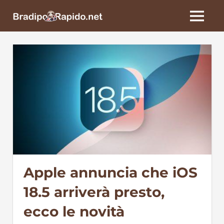
Skip
BradipoRapido.net
to
MENU
content
Apple annuncia che iOS
18.5 arriverà presto,
ecco le novità