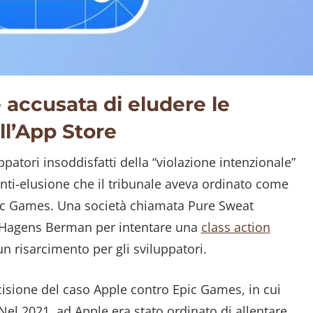
e accusata di eludere le
ll’App Store
uppatori insoddisfatti della “violazione intenzionale”
anti-elusione che il tribunale aveva ordinato come
Epic Games. Una società chiamata Pure Sweat
le Hagens Berman per intentare una
class action
un risarcimento per gli sviluppatori.
cisione del caso Apple contro Epic Games, in cui
Nel 2021, ad Apple era stato ordinato di allentare