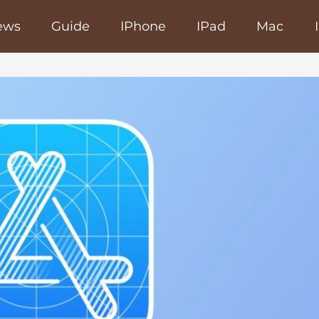
ews
Guide
IPhone
IPad
Mac
poRapido.net