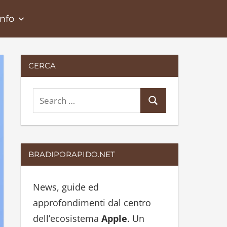
Info
CERCA
S
S
e
e
a
a
r
r
BRADIPORAPIDO.NET
c
c
h
h
News, guide ed
f
approfondimenti dal centro
o
dell’ecosistema
Apple
. Un
r