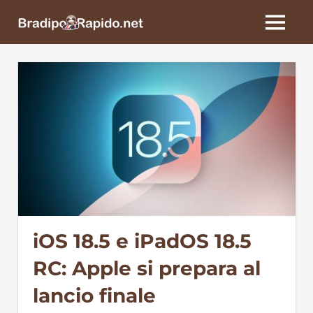
Skip
BradipoRapido.net
to
MENU
content
iOS 18.5 e iPadOS 18.5
RC: Apple si prepara al
lancio finale