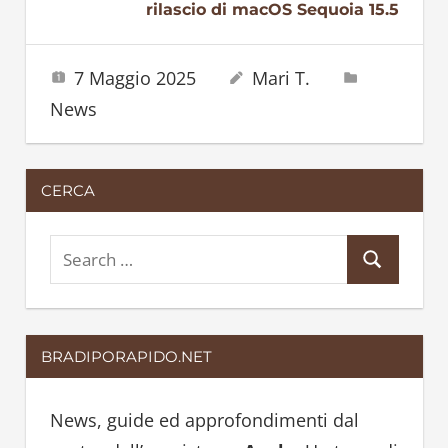
rilascio di macOS Sequoia 15.5
7 Maggio 2025
Mari T.
News
CERCA
S
S
e
e
a
a
r
BRADIPORAPIDO.NET
r
c
c
h
h
News, guide ed approfondimenti dal
f