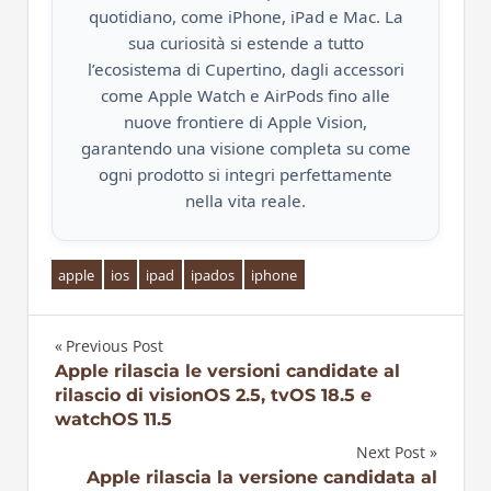
quotidiano, come iPhone, iPad e Mac. La
sua curiosità si estende a tutto
l’ecosistema di Cupertino, dagli accessori
come Apple Watch e AirPods fino alle
nuove frontiere di Apple Vision,
garantendo una visione completa su come
ogni prodotto si integri perfettamente
nella vita reale.
apple
ios
ipad
ipados
iphone
Previous Post
Navigazione
Apple rilascia le versioni candidate al
rilascio di visionOS 2.5, tvOS 18.5 e
articoli
watchOS 11.5
Next Post
Apple rilascia la versione candidata al