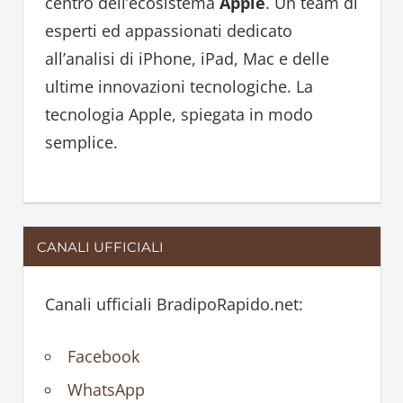
centro dell’ecosistema
Apple
. Un team di
o
esperti ed appassionati dedicato
r
all’analisi di iPhone, iPad, Mac e delle
:
ultime innovazioni tecnologiche. La
tecnologia Apple, spiegata in modo
semplice.
CANALI UFFICIALI
Canali ufficiali BradipoRapido.net:
Facebook
WhatsApp