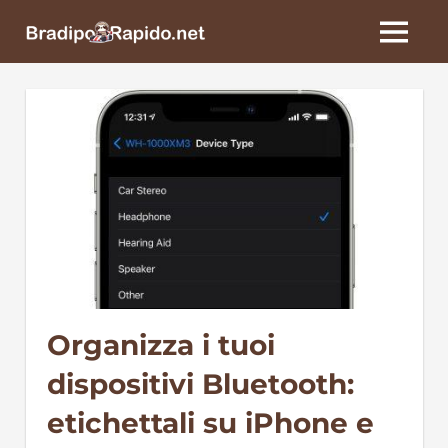
Skip
BradipoRapido.net
to
MENU
content
Organizza i tuoi
dispositivi Bluetooth:
etichettali su iPhone e