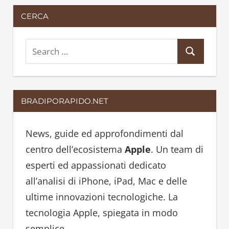
CERCA
S
S
e
e
a
a
r
BRADIPORAPIDO.NET
r
c
c
h
h
News, guide ed approfondimenti dal
f
centro dell’ecosistema
Apple
. Un team di
o
esperti ed appassionati dedicato
r
all’analisi di iPhone, iPad, Mac e delle
:
ultime innovazioni tecnologiche. La
tecnologia Apple, spiegata in modo
semplice.