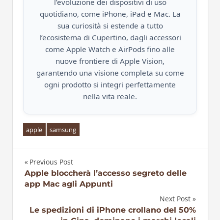
l’evoluzione dei dispositivi di uso
quotidiano, come iPhone, iPad e Mac. La
sua curiosità si estende a tutto
l’ecosistema di Cupertino, dagli accessori
come Apple Watch e AirPods fino alle
nuove frontiere di Apple Vision,
garantendo una visione completa su come
ogni prodotto si integri perfettamente
nella vita reale.
apple
samsung
Previous Post
Navigazione
Apple bloccherà l’accesso segreto delle
app Mac agli Appunti
articoli
Next Post
Le spedizioni di iPhone crollano del 50%