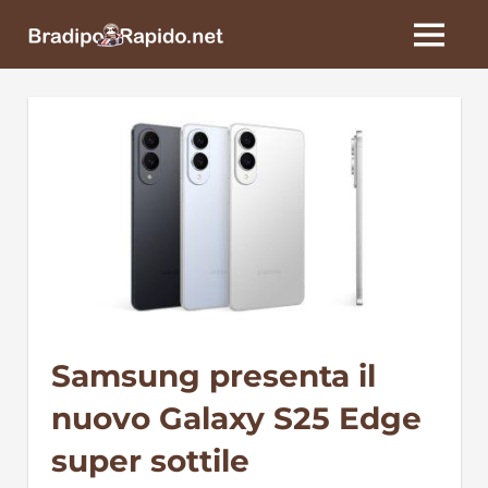
Skip
BradipoRapido.net
to
MENU
content
Samsung presenta il
nuovo Galaxy S25 Edge
super sottile