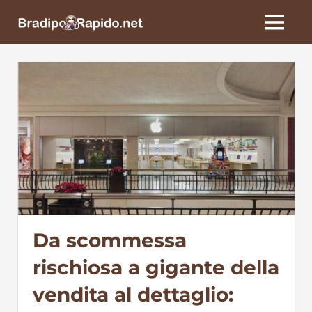
Skip
BradipoRapido.net
to
MENU
content
Da scommessa
rischiosa a gigante della
vendita al dettaglio: