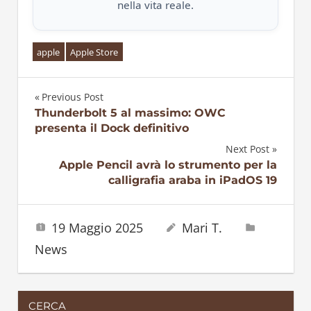
nella vita reale.
apple
Apple Store
Previous Post
Navigazione
Thunderbolt 5 al massimo: OWC
presenta il Dock definitivo
articoli
Next Post
Apple Pencil avrà lo strumento per la
calligrafia araba in iPadOS 19
19 Maggio 2025
Mari T.
News
CERCA