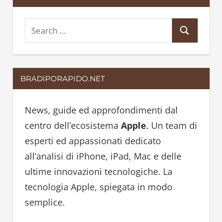
S
S
e
e
a
a
r
BRADIPORAPIDO.NET
r
c
c
h
h
News, guide ed approfondimenti dal
f
centro dell’ecosistema
Apple
. Un team di
o
esperti ed appassionati dedicato
r
all’analisi di iPhone, iPad, Mac e delle
:
ultime innovazioni tecnologiche. La
tecnologia Apple, spiegata in modo
semplice.