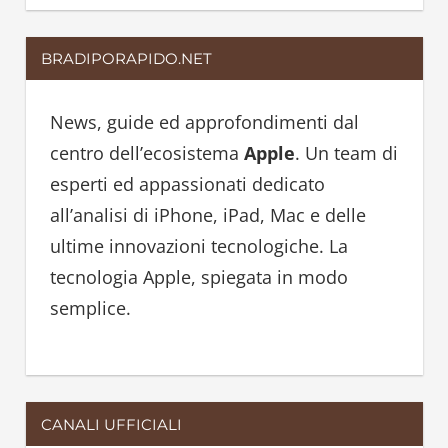
e
a
a
r
BRADIPORAPIDO.NET
r
c
c
h
h
News, guide ed approfondimenti dal
f
centro dell’ecosistema
Apple
. Un team di
o
esperti ed appassionati dedicato
r
all’analisi di iPhone, iPad, Mac e delle
:
ultime innovazioni tecnologiche. La
tecnologia Apple, spiegata in modo
semplice.
CANALI UFFICIALI