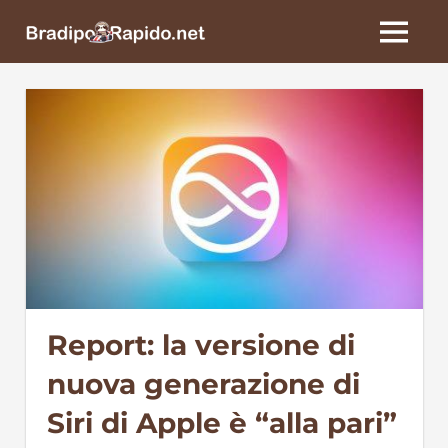
Skip
BradipoRapido.net
to
MENU
content
Report: la versione di
nuova generazione di
Siri di Apple è “alla pari”