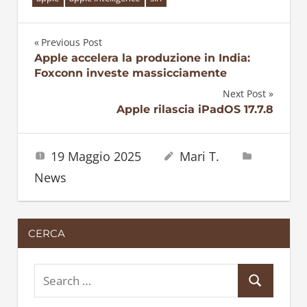
Previous Post
Navigazione
Apple accelera la produzione in India:
Foxconn investe massicciamente
articoli
Next Post
Apple rilascia iPadOS 17.7.8
19 Maggio 2025
Mari T.
News
CERCA
S
S
e