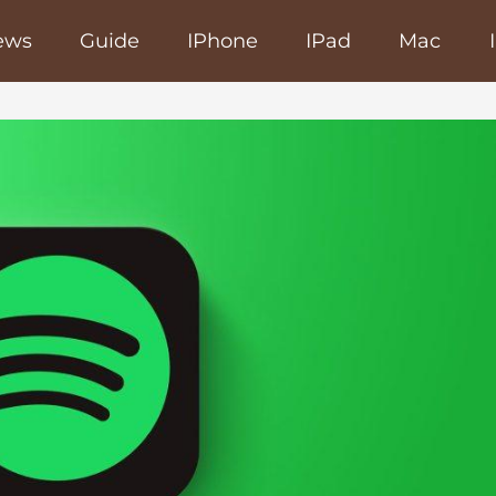
ews
Guide
IPhone
IPad
Mac
poRapido.net