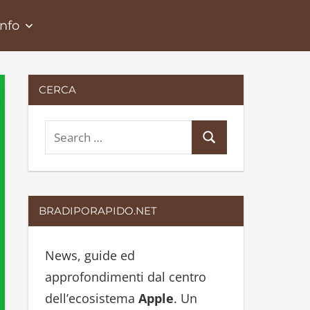
Info
CERCA
S
S
e
e
a
a
r
r
BRADIPORAPIDO.NET
c
c
h
h
News, guide ed
f
approfondimenti dal centro
o
dell’ecosistema
Apple
. Un
r