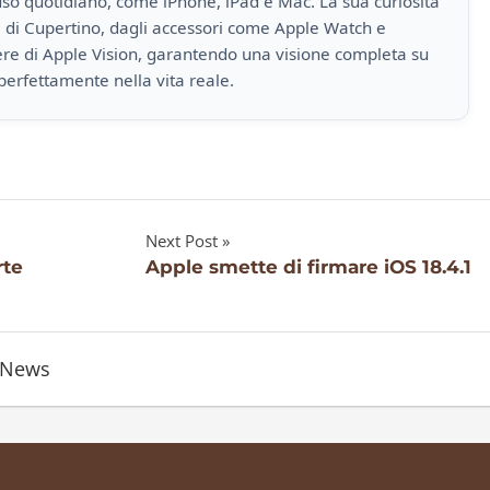
i uso quotidiano, come iPhone, iPad e Mac. La sua curiosità
a di Cupertino, dagli accessori come Apple Watch e
iere di Apple Vision, garantendo una visione completa su
perfettamente nella vita reale.
Next Post
rte
Apple smette di firmare iOS 18.4.1
News