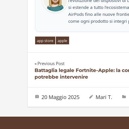
l’evoluzione dei dispositivi d
si estende a tutto l’ecosistem
AirPods fino alle nuove front
come ogni prodotto si integri 
app store
apple
Previous Post
Navigazione
Battaglia legale Fortnite-Apple: la co
potrebbe intervenire
articoli
20 Maggio 2025
Mari T.