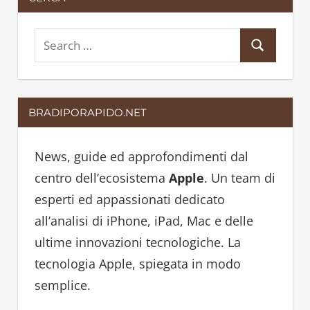
S
S
e
e
a
a
r
BRADIPORAPIDO.NET
r
c
c
h
h
News, guide ed approfondimenti dal
f
centro dell’ecosistema
Apple
. Un team di
o
esperti ed appassionati dedicato
r
all’analisi di iPhone, iPad, Mac e delle
:
ultime innovazioni tecnologiche. La
tecnologia Apple, spiegata in modo
semplice.