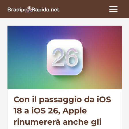
Skip
BradipoRapido.net
to
MENU
content
Con il passaggio da iOS
18 a iOS 26, Apple
rinumererà anche gli