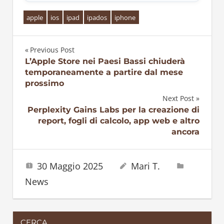
apple
ios
ipad
ipados
iphone
Previous Post
Navigazione
L’Apple Store nei Paesi Bassi chiuderà
temporaneamente a partire dal mese
articoli
prossimo
Next Post
Perplexity Gains Labs per la creazione di
report, fogli di calcolo, app web e altro
ancora
30 Maggio 2025
Mari T.
News
CERCA