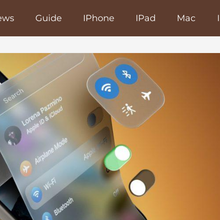
ews
Guide
IPhone
IPad
Mac
poRapido.net