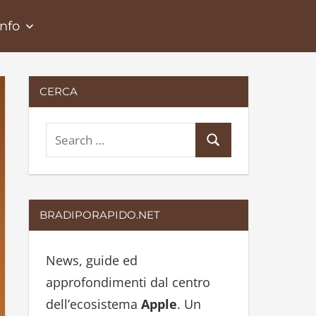
Info
CERCA
S
S
e
e
a
a
r
r
BRADIPORAPIDO.NET
c
c
h
h
News, guide ed
f
approfondimenti dal centro
o
dell’ecosistema
Apple
. Un
r