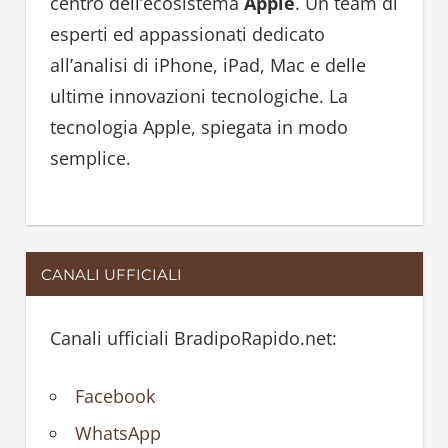
centro dell’ecosistema
Apple
. Un team di
o
esperti ed appassionati dedicato
r
all’analisi di iPhone, iPad, Mac e delle
:
ultime innovazioni tecnologiche. La
tecnologia Apple, spiegata in modo
semplice.
CANALI UFFICIALI
Canali ufficiali BradipoRapido.net:
Facebook
WhatsApp