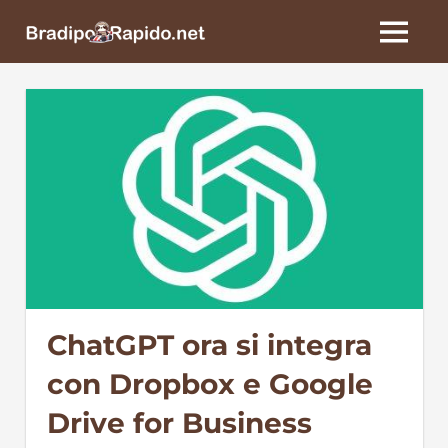
Skip
BradipoRapido.net
to
MENU
content
ChatGPT ora si integra
con Dropbox e Google
Drive for Business