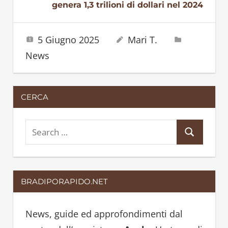
genera 1,3 trilioni di dollari nel 2024
5 Giugno 2025
Mari T.
News
CERCA
S
S
e
e
a
a
r
BRADIPORAPIDO.NET
r
c
c
h
h
News, guide ed approfondimenti dal
f