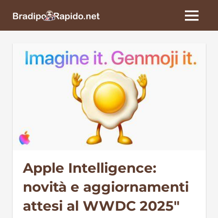
Skip
BradipoRapido.net
to
MENU
content
Apple Intelligence:
novità e aggiornamenti
attesi al WWDC 2025″