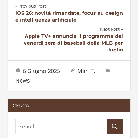
Previous Post
Navigazione
iOS 26: novità rimandate, focus su design
e intelligenza artificiale
articoli
Next Post
Apple TV+ annuncia il programma del
venerdì sera di baseball della MLB per
luglio
6 Giugno 2025
Mari T.
News
CERCA
S
S
e