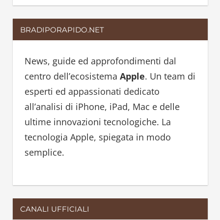
e
a
a
r
BRADIPORAPIDO.NET
r
c
c
h
h
News, guide ed approfondimenti dal
f
centro dell’ecosistema
Apple
. Un team di
o
esperti ed appassionati dedicato
r
all’analisi di iPhone, iPad, Mac e delle
:
ultime innovazioni tecnologiche. La
tecnologia Apple, spiegata in modo
semplice.
CANALI UFFICIALI