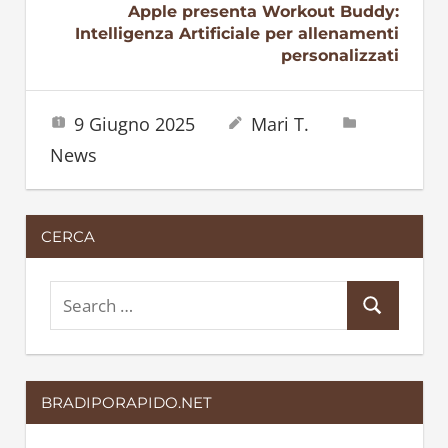
Apple presenta Workout Buddy:
Intelligenza Artificiale per allenamenti
personalizzati
9 Giugno 2025
Mari T.
News
CERCA
S
S
e
e
a
a
r
BRADIPORAPIDO.NET
r
c
c