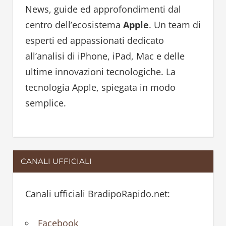
h
h
News, guide ed approfondimenti dal
f
centro dell’ecosistema
Apple
. Un team di
o
esperti ed appassionati dedicato
r
all’analisi di iPhone, iPad, Mac e delle
:
ultime innovazioni tecnologiche. La
tecnologia Apple, spiegata in modo
semplice.
CANALI UFFICIALI
Canali ufficiali BradipoRapido.net:
Facebook