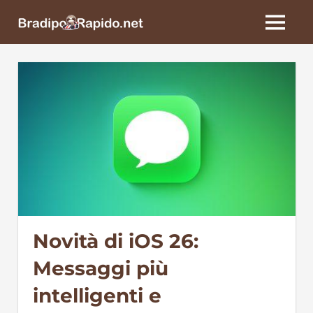
Skip
BradipoRapido.net
to
MENU
content
Novità di iOS 26:
Messaggi più
intelligenti e