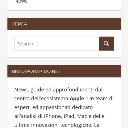
News
CERCA
S
S
e
e
a
a
r
BRADIPORAPIDO.NET
r
c
c
h
h
News, guide ed approfondimenti dal
f
centro dell’ecosistema
Apple
. Un team di
o
esperti ed appassionati dedicato
r
all’analisi di iPhone, iPad, Mac e delle
:
ultime innovazioni tecnologiche. La