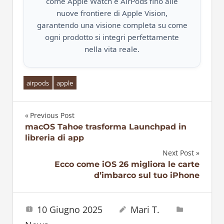
come Apple Watch e AirPods fino alle
nuove frontiere di Apple Vision,
garantendo una visione completa su come
ogni prodotto si integri perfettamente
nella vita reale.
airpods
apple
Previous Post
Navigazione
macOS Tahoe trasforma Launchpad in
libreria di app
articoli
Next Post
Ecco come iOS 26 migliora le carte
d’imbarco sul tuo iPhone
10 Giugno 2025
Mari T.