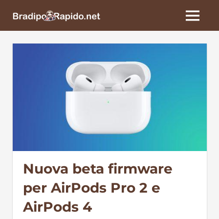
Skip
BradipoRapido.net
to
MENU
content
Nuova beta firmware
per AirPods Pro 2 e
AirPods 4