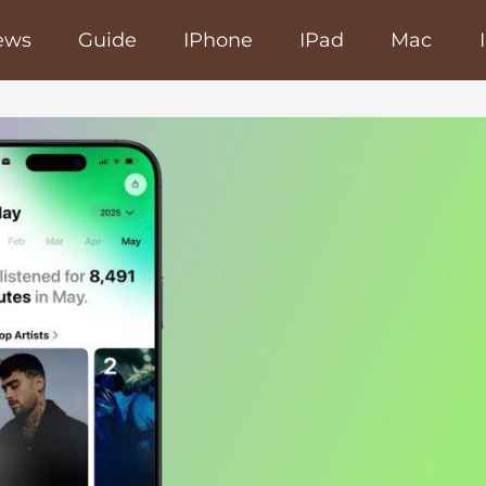
ews
Guide
IPhone
IPad
Mac
poRapido.net