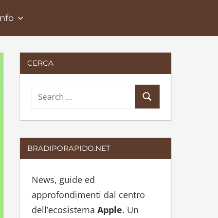
Info
CERCA
S
S
e
e
a
a
r
r
BRADIPORAPIDO.NET
c
c
h
h
News, guide ed
f
approfondimenti dal centro
o
dell’ecosistema
Apple
. Un
r