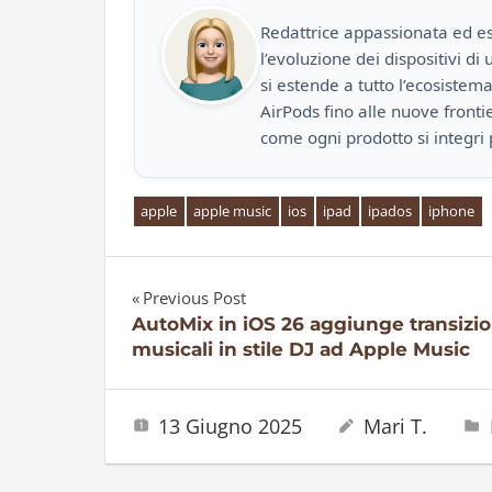
Redattrice appassionata ed es
l’evoluzione dei dispositivi d
si estende a tutto l’ecosistem
AirPods fino alle nuove front
come ogni prodotto si integri 
apple
apple music
ios
ipad
ipados
iphone
Previous Post
Navigazione
AutoMix in iOS 26 aggiunge transizio
musicali in stile DJ ad Apple Music
articoli
13 Giugno 2025
Mari T.