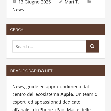
13 Giugno 2025
Mari T.
News
CERCA
S
S
e
e
a
a
r
BRADIPORAPIDO.NET
r
c
c
h
h
News, guide ed approfondimenti dal
f
centro dell’ecosistema
Apple
. Un team di
o
esperti ed appassionati dedicato
r
all’analisi di iPhone, iPad, Mac e delle