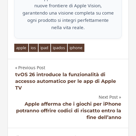
nuove frontiere di Apple Vision,
garantendo una visione completa su come
ogni prodotto si integri perfettamente
nella vita reale.
apple
ios
ipad
ipados
iphone
Previous Post
Navigazione
tvOS 26 introduce la funzionalità di
accesso automatico per le app di Apple
articoli
TV
Next Post
Apple afferma che i giochi per iPhone
potranno offrire codici di riscatto entro la
fine dell’anno