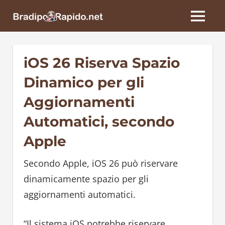
Skip
BradipoRapido.net
to
MENU
content
iOS 26 Riserva Spazio
Dinamico per gli
Aggiornamenti
Automatici, secondo
Apple
Secondo Apple, iOS 26 può riservare
dinamicamente spazio per gli
aggiornamenti automatici.
“Il sistema iOS potrebbe riservare