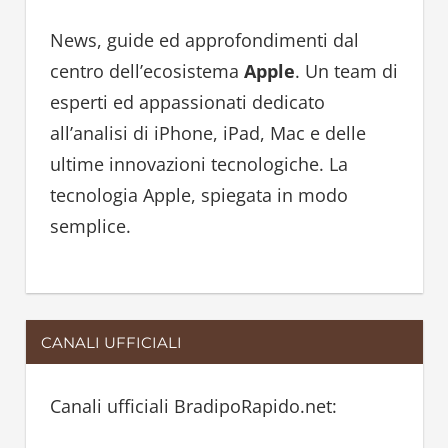
c
h
h
News, guide ed approfondimenti dal
f
centro dell’ecosistema
Apple
. Un team di
o
esperti ed appassionati dedicato
r
all’analisi di iPhone, iPad, Mac e delle
:
ultime innovazioni tecnologiche. La
tecnologia Apple, spiegata in modo
semplice.
CANALI UFFICIALI
Canali ufficiali BradipoRapido.net: