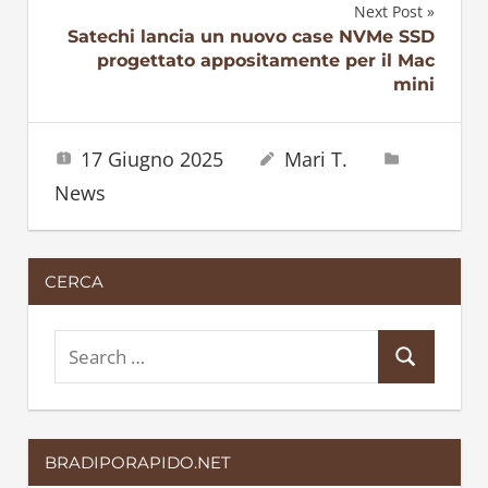
articoli
Next Post
Satechi lancia un nuovo case NVMe SSD
progettato appositamente per il Mac
mini
17 Giugno 2025
Mari T.
News
CERCA
S
S
e
e
a
a
r
BRADIPORAPIDO.NET
r
c