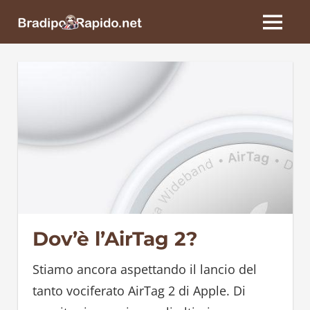
Skip
BradipoRapido.net
to
MENU
content
Dov’è l’AirTag 2?
Stiamo ancora aspettando il lancio del
tanto vociferato AirTag 2 di Apple. Di