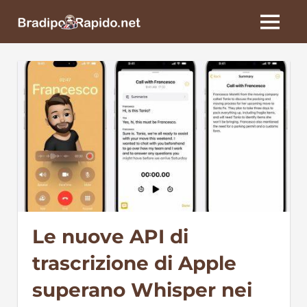
Skip
BradipoRapido.net
to
MENU
content
Le nuove API di
trascrizione di Apple
superano Whisper nei