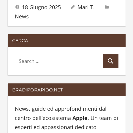
18 Giugno 2025
Mari T.
News
CERCA
S
S
e
e
a
a
r
BRADIPORAPIDO.NET
r
c
c
h
h
News, guide ed approfondimenti dal
f
centro dell’ecosistema
Apple
. Un team di
o
esperti ed appassionati dedicato
r