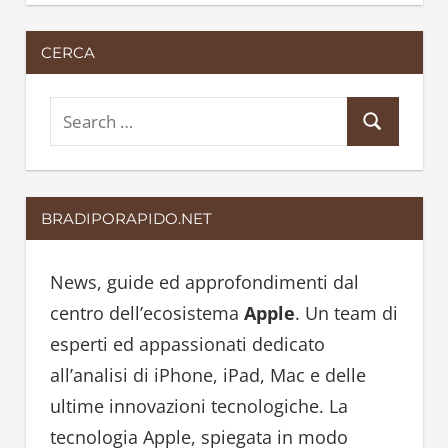
CERCA
S
S
e
e
a
a
r
BRADIPORAPIDO.NET
r
c
c
h
h
News, guide ed approfondimenti dal
f
centro dell’ecosistema
Apple
. Un team di
o
esperti ed appassionati dedicato
r
all’analisi di iPhone, iPad, Mac e delle
:
ultime innovazioni tecnologiche. La
tecnologia Apple, spiegata in modo