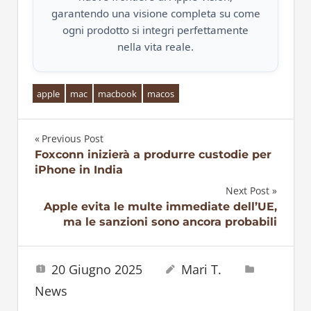
garantendo una visione completa su come
ogni prodotto si integri perfettamente
nella vita reale.
apple
mac
macbook
macos
Previous Post
Navigazione
Foxconn inizierà a produrre custodie per
iPhone in India
articoli
Next Post
Apple evita le multe immediate dell’UE,
ma le sanzioni sono ancora probabili
20 Giugno 2025
Mari T.
News