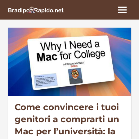
Skip
BradipoRapido.net
to
MENU
content
Come convincere i tuoi
genitori a comprarti un
Mac per l’università: la