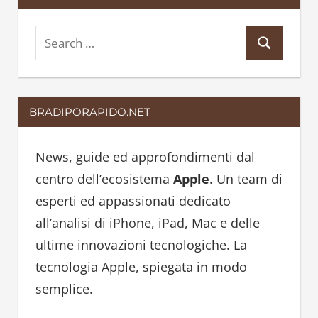
S
S
e
e
a
a
r
BRADIPORAPIDO.NET
r
c
c
h
h
News, guide ed approfondimenti dal
f
centro dell’ecosistema
Apple
. Un team di
o
esperti ed appassionati dedicato
r
all’analisi di iPhone, iPad, Mac e delle
:
ultime innovazioni tecnologiche. La
tecnologia Apple, spiegata in modo
semplice.