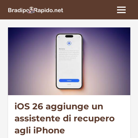
Skip
BradipoRapido.net
to
MENU
content
iOS 26 aggiunge un
assistente di recupero
agli iPhone