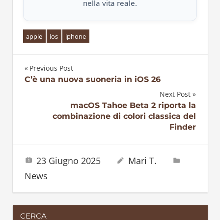
nella vita reale.
apple
ios
iphone
Previous Post
Navigazione
C’è una nuova suoneria in iOS 26
Next Post
articoli
macOS Tahoe Beta 2 riporta la
combinazione di colori classica del
Finder
23 Giugno 2025
Mari T.
News
CERCA