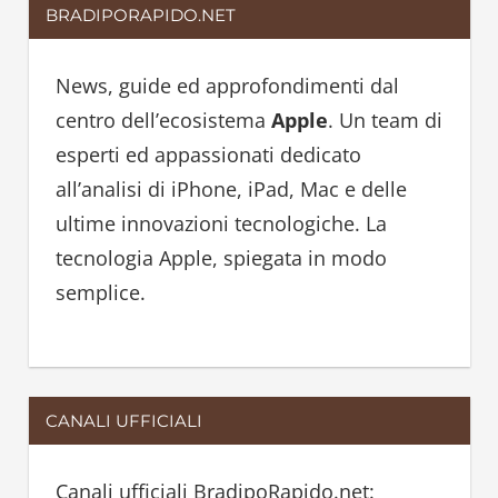
BRADIPORAPIDO.NET
r
c
c
h
h
News, guide ed approfondimenti dal
f
centro dell’ecosistema
Apple
. Un team di
o
esperti ed appassionati dedicato
r
all’analisi di iPhone, iPad, Mac e delle
:
ultime innovazioni tecnologiche. La
tecnologia Apple, spiegata in modo
semplice.
CANALI UFFICIALI
Canali ufficiali BradipoRapido.net: