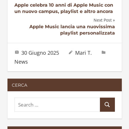
Navigazione
Apple celebra 10 anni di Apple Music con
un nuovo campus, playlist e altro ancora
articoli
Next Post
Apple Music lancia una nuovissima
playlist personalizzata
30 Giugno 2025
Mari T.
News
CERCA
S
S
e
e
a
a
r