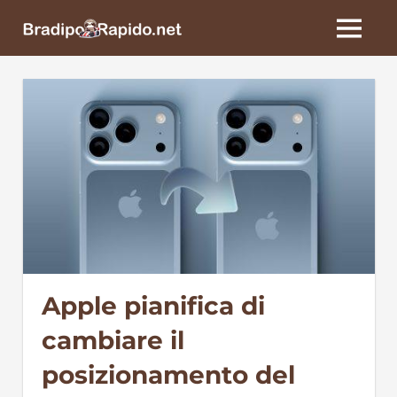
Skip
BradipoRapido.net
to
MENU
content
Apple pianifica di
cambiare il
posizionamento del