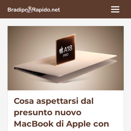
Skip
BradipoRapido.net
to
MENU
content
Cosa aspettarsi dal
presunto nuovo
MacBook di Apple con