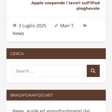
Apple sospende i lavori sull’iPad
pieghevole
3 Luglio 2025
Mari T.
News
CERCA
S
S
e
e
a
a
r
BRADIPORAPIDO.NET
r
c
c
h
h
News, guide ed approfondimenti dal