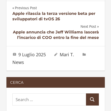
Previous Post
Navigazione
Apple rilascia la terza versione beta per
sviluppatori di tvOS 26
articoli
Next Post
Apple annuncia che Jeff Williams lascerà
l’incarico di COO entro la fine del mese
9 Luglio 2025
Mari T.
News
CERCA
S
S
e
e