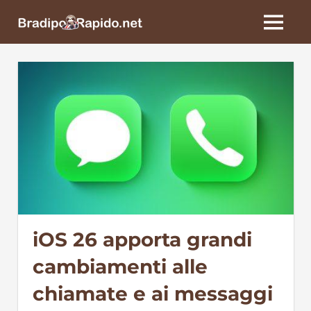
Skip
BradipoRapido.net
to
MENU
content
iOS 26 apporta grandi
cambiamenti alle
chiamate e ai messaggi