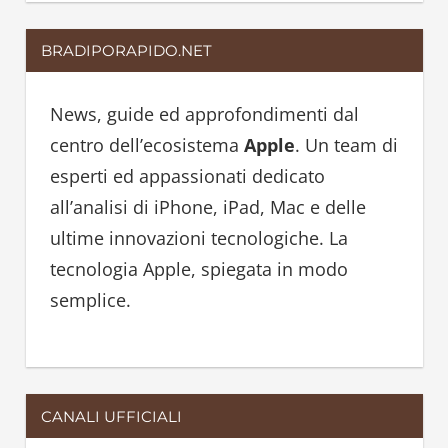
a
a
r
BRADIPORAPIDO.NET
r
c
c
h
h
News, guide ed approfondimenti dal
f
centro dell’ecosistema
Apple
. Un team di
o
esperti ed appassionati dedicato
r
all’analisi di iPhone, iPad, Mac e delle
:
ultime innovazioni tecnologiche. La
tecnologia Apple, spiegata in modo
semplice.
CANALI UFFICIALI