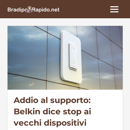
Skip
BradipoRapido.net
to
MENU
content
Addio al supporto:
Belkin dice stop ai
vecchi dispositivi