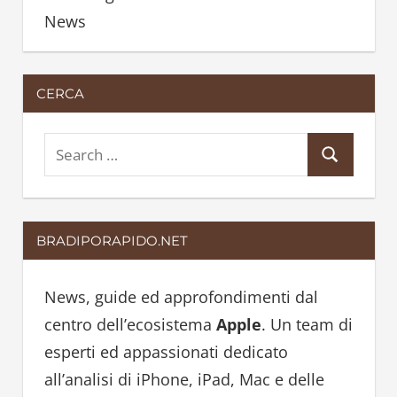
News
CERCA
S
S
e
e
a
a
r
BRADIPORAPIDO.NET
r
c
c
h
h
News, guide ed approfondimenti dal
f
centro dell’ecosistema
Apple
. Un team di
o
esperti ed appassionati dedicato
r
all’analisi di iPhone, iPad, Mac e delle
: