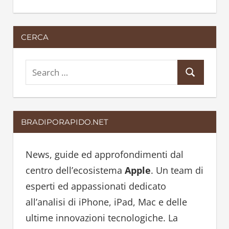
CERCA
S
S
e
e
a
a
r
BRADIPORAPIDO.NET
r
c
c
h
h
News, guide ed approfondimenti dal
f
centro dell’ecosistema
Apple
. Un team di
o
esperti ed appassionati dedicato
r
all’analisi di iPhone, iPad, Mac e delle
:
ultime innovazioni tecnologiche. La