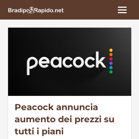
Skip
BradipoRapido.net
to
MENU
content
Peacock annuncia
aumento dei prezzi su
tutti i piani