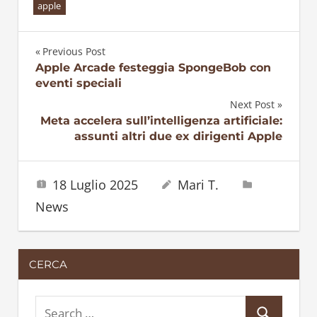
apple
Previous Post
Navigazione
Apple Arcade festeggia SpongeBob con
eventi speciali
articoli
Next Post
Meta accelera sull’intelligenza artificiale:
assunti altri due ex dirigenti Apple
18 Luglio 2025
Mari T.
News
CERCA
S