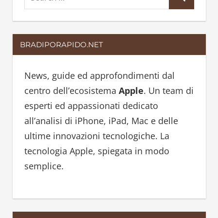
S
e
e
a
a
r
BRADIPORAPIDO.NET
r
c
c
h
h
News, guide ed approfondimenti dal
f
centro dell’ecosistema
Apple
. Un team di
o
esperti ed appassionati dedicato
r
all’analisi di iPhone, iPad, Mac e delle
:
ultime innovazioni tecnologiche. La
tecnologia Apple, spiegata in modo
semplice.