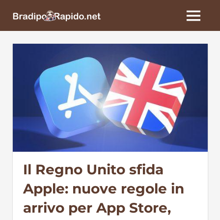
Skip
BradipoRapido.net
to
MENU
content
Il Regno Unito sfida
Apple: nuove regole in
arrivo per App Store,