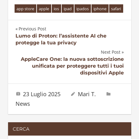
app store
apple
ios
ipad
ipados
iphone
safari
Previous Post
Navigazione
Lumo di Proton: l’assistente AI che
protegge la tua privacy
articoli
Next Post
AppleCare One: la nuova sottoscrizione
unificata per proteggere tutti i tuoi
dispositivi Apple
23 Luglio 2025
Mari T.
News
CERCA