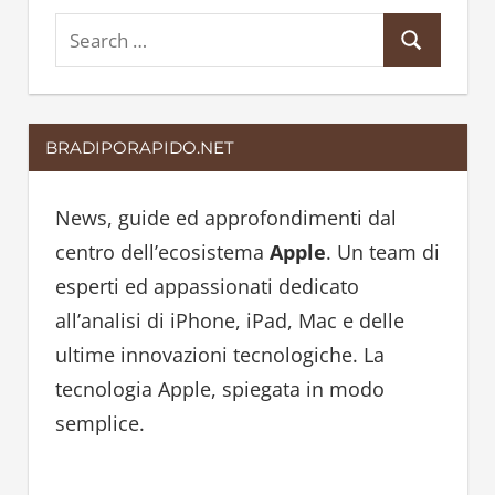
S
S
e
e
a
a
r
BRADIPORAPIDO.NET
r
c
c
h
h
News, guide ed approfondimenti dal
f
centro dell’ecosistema
Apple
. Un team di
o
esperti ed appassionati dedicato
r
all’analisi di iPhone, iPad, Mac e delle
:
ultime innovazioni tecnologiche. La
tecnologia Apple, spiegata in modo
semplice.