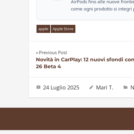
AirPods fino alle nuove front
come ogni prodotto si integri 
apple
Apple Store
Previous Post
Navigazione
Novità in CarPlay: 12 nuovi sfondi co
26 Beta 4
articoli
24 Luglio 2025
Mari T.
N