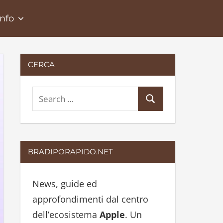
Info
CERCA
S
S
e
e
a
a
r
r
BRADIPORAPIDO.NET
c
c
h
h
News, guide ed
f
approfondimenti dal centro
o
dell’ecosistema
Apple
. Un
r