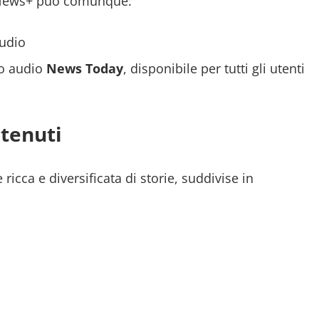
 News+ può comunque:
audio
to audio
News Today
, disponibile per tutti gli utenti
tenuti
icca e diversificata di storie, suddivise in