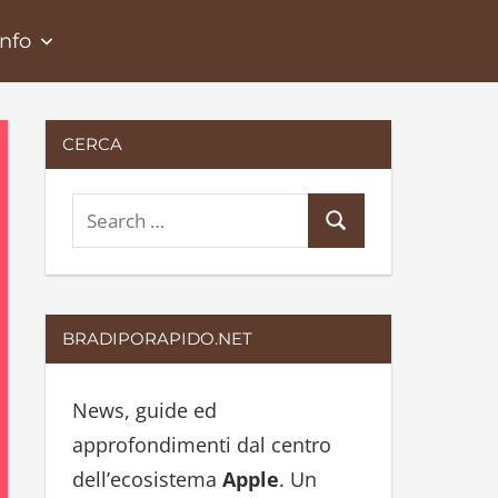
Info
CERCA
S
S
e
e
a
a
r
r
BRADIPORAPIDO.NET
c
c
h
h
News, guide ed
f
approfondimenti dal centro
o
dell’ecosistema
Apple
. Un
r