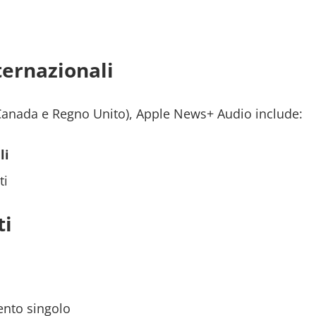
ternazionali
 Canada e Regno Unito), Apple News+ Audio include:
li
ti
ti
nto singolo