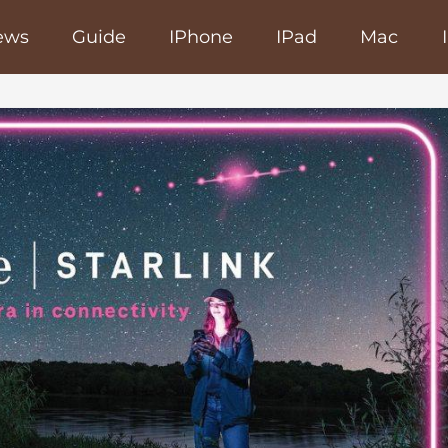
ews
Guide
IPhone
IPad
Mac
poRapido.net