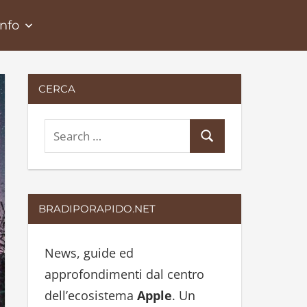
Info
CERCA
S
S
e
e
a
a
r
r
BRADIPORAPIDO.NET
c
c
h
h
News, guide ed
f
approfondimenti dal centro
o
dell’ecosistema
Apple
. Un
r