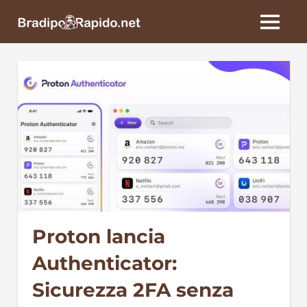
Skip
BradipoRapido.net
to
MENU
content
Proton lancia
Authenticator:
Sicurezza 2FA senza