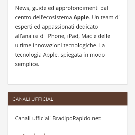
h
h
News, guide ed approfondimenti dal
f
centro dell’ecosistema
Apple
. Un team di
o
esperti ed appassionati dedicato
r
all’analisi di iPhone, iPad, Mac e delle
:
ultime innovazioni tecnologiche. La
tecnologia Apple, spiegata in modo
semplice.
CANALI UFFICIALI
Canali ufficiali BradipoRapido.net: