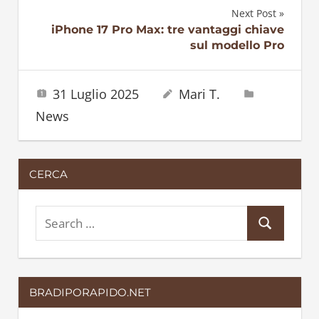
articoli
Next Post
iPhone 17 Pro Max: tre vantaggi chiave
sul modello Pro
31 Luglio 2025
Mari T.
News
CERCA
S
S
e
e
a
a
r
BRADIPORAPIDO.NET
r
c
c