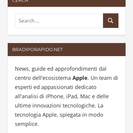
CERCA
S
S
e
e
a
a
r
BRADIPORAPIDO.NET
r
c
c
h
h
News, guide ed approfondimenti dal
f
centro dell’ecosistema
Apple
. Un team di
o
esperti ed appassionati dedicato
r
all’analisi di iPhone, iPad, Mac e delle
:
ultime innovazioni tecnologiche. La
tecnologia Apple, spiegata in modo
semplice.