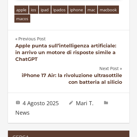
apple
ios
ipad
ipados
iphone
mac
macbook
macos
Previous Post
Navigazione
Apple punta sull’intelligenza artificiale:
in arrivo un motore di risposte simile a
articoli
ChatGPT
Next Post
iPhone 17 Air: la rivoluzione ultrasottile
con batteria al silicio
4 Agosto 2025
Mari T.
News