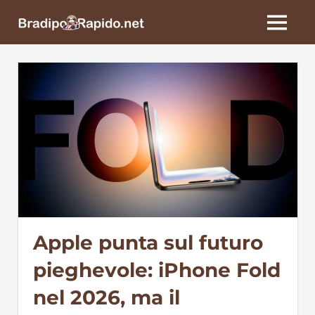
Skip
BradipoRapido.net
to
MENU
content
Apple punta sul futuro
pieghevole: iPhone Fold
nel 2026, ma il