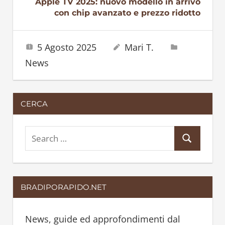
Apple TV 2025: nuovo modello in arrivo
con chip avanzato e prezzo ridotto
5 Agosto 2025
Mari T.
News
CERCA
S
S
e
e
a
a
r
BRADIPORAPIDO.NET
r
c
c
h
h
News, guide ed approfondimenti dal