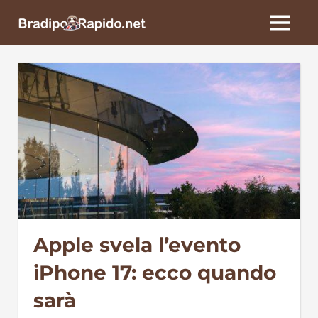
Skip
BradipoRapido.net
to
MENU
content
Apple svela l’evento
iPhone 17: ecco quando
sarà