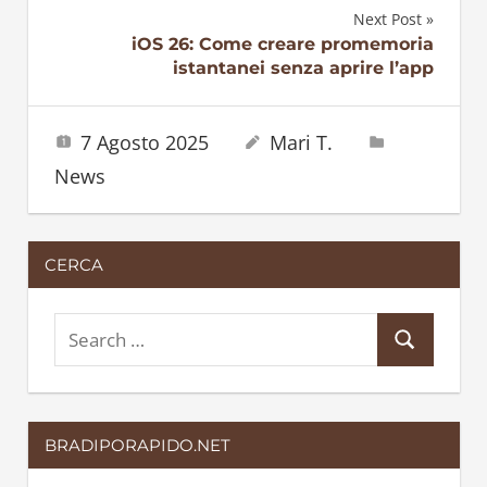
articoli
Next Post
iOS 26: Come creare promemoria
istantanei senza aprire l’app
7 Agosto 2025
Mari T.
News
CERCA
S
S
e
e
a
a
r
BRADIPORAPIDO.NET
r
c
c