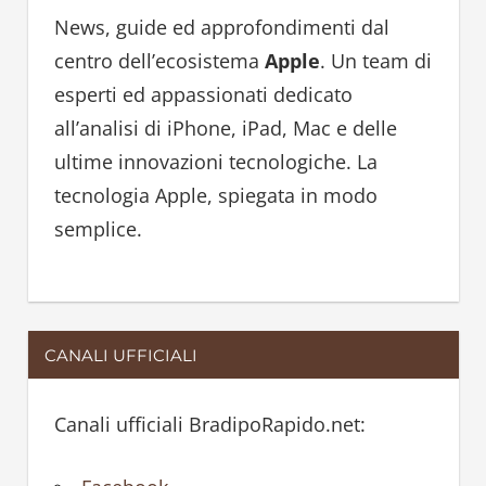
h
h
News, guide ed approfondimenti dal
f
centro dell’ecosistema
Apple
. Un team di
o
esperti ed appassionati dedicato
r
all’analisi di iPhone, iPad, Mac e delle
:
ultime innovazioni tecnologiche. La
tecnologia Apple, spiegata in modo
semplice.
CANALI UFFICIALI
Canali ufficiali BradipoRapido.net: