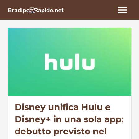
Skip
BradipoRapido.net
to
MENU
content
Disney unifica Hulu e
Disney+ in una sola app:
debutto previsto nel