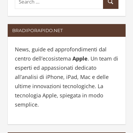
S
e
e
a
a
r
BRADIPORAPIDO.NET
r
c
c
h
h
News, guide ed approfondimenti dal
f
centro dell’ecosistema
Apple
. Un team di
o
esperti ed appassionati dedicato
r
all’analisi di iPhone, iPad, Mac e delle
:
ultime innovazioni tecnologiche. La
tecnologia Apple, spiegata in modo
semplice.