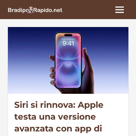
Skip
BradipoRapido.net
to
MENU
content
Siri si rinnova: Apple
testa una versione
avanzata con app di