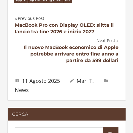
Previous Post
Navigazione
MacBook Pro con Display OLED: slitta il
lancio tra fine 2026 e inizio 2027
articoli
Next Post
Il nuovo MacBook economico di Apple
potrebbe arrivare entro fine anno a
partire da 599 dollari
11 Agosto 2025
Mari T.
News
CERCA
S