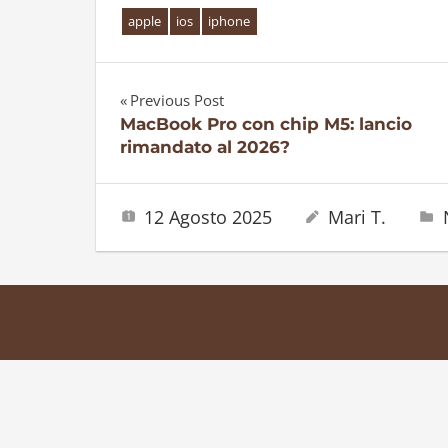
apple
ios
iphone
Previous Post
Navigazione
MacBook Pro con chip M5: lancio
rimandato al 2026?
articoli
12 Agosto 2025
Mari T.