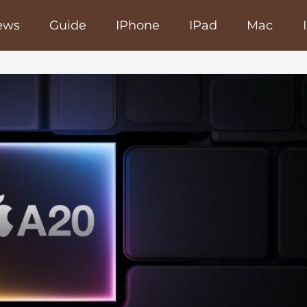
ews
Guide
IPhone
IPad
Mac
poRapido.net