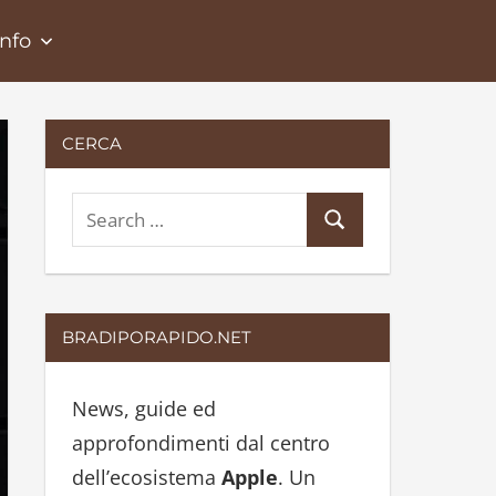
Info
CERCA
S
S
e
e
a
a
r
r
BRADIPORAPIDO.NET
c
c
h
h
News, guide ed
f
approfondimenti dal centro
o
dell’ecosistema
Apple
. Un
r