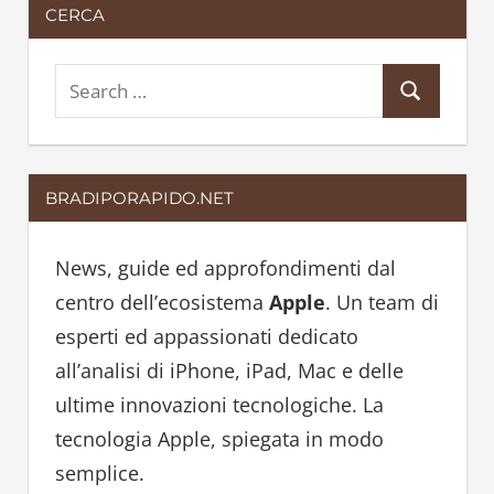
CERCA
S
S
e
e
a
a
r
BRADIPORAPIDO.NET
r
c
c
h
h
News, guide ed approfondimenti dal
f
centro dell’ecosistema
Apple
. Un team di
o
esperti ed appassionati dedicato
r
all’analisi di iPhone, iPad, Mac e delle
:
ultime innovazioni tecnologiche. La
tecnologia Apple, spiegata in modo
semplice.