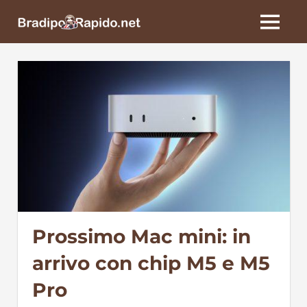
Skip
BradipoRapido.net
to
MENU
content
Prossimo Mac mini: in
arrivo con chip M5 e M5
Pro