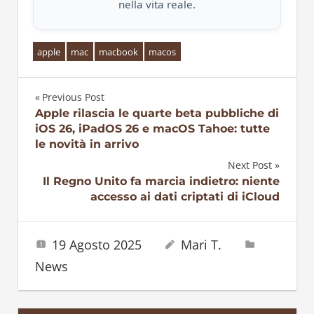
nella vita reale.
apple
mac
macbook
macos
Previous Post
Navigazione
Apple rilascia le quarte beta pubbliche di
iOS 26, iPadOS 26 e macOS Tahoe: tutte
articoli
le novità in arrivo
Next Post
Il Regno Unito fa marcia indietro: niente
accesso ai dati criptati di iCloud
19 Agosto 2025
Mari T.
News